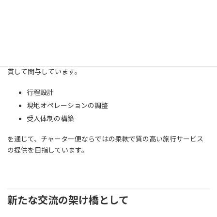
エムエスツーリストの役割
エムエスツーリストは、
本MOU
に基づき、日本およびベトナム双
方での現地手配を担う旅行会社として、企画段階から運営まで一
貫して関与しています。
行程設計
現地オペレーションの調整
受入体制の構築
を通じて、チャーター便ならではの柔軟で質の高い旅行サービス
の提供を目指しています。
新たな交流の架け橋として