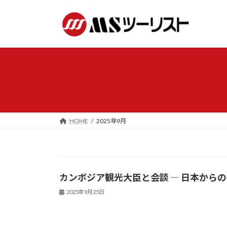
コ
ナ
ン
ビ
テ
ゲ
ン
ー
ツ
シ
へ
ョ
ス
ン
キ
に
ッ
移
プ
動
HOME
2025年9月
カンボジア観光大臣と会談 ― 日本から
2025年9月25日